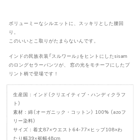
ボリューミーなシルエットに、スッキリとした腰回
り。
このいいとこ取りがたまらないんです。
インドの民族衣装「スルワール」をヒントにしたsisam
のロングセラーパンツが、 窓の光をモチーフにしたプ
リント柄で登場です！
生産国：インド（クリエイティブ・ハンディクラフ
ト）
素材：綿（オーガニック・コットン） 100% （azoフ
リー染料）
サイズ：着丈87×ウエスト64-77×ヒップ108×わ
たり幅39×裾幅48cm