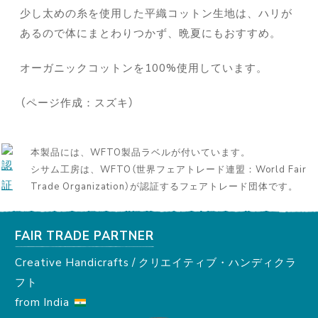
少し太めの糸を使用した平織コットン生地は、ハリが
あるので体にまとわりつかず、晩夏にもおすすめ。
オーガニックコットンを100%使用しています。
（ページ作成：スズキ）
本製品には、WFTO製品ラベルが付いています。
シサム工房は、WFTO（世界フェアトレード連盟：World Fair
Trade Organization）が認証するフェアトレード団体です。
FAIR TRADE PARTNER
Creative Handicrafts / クリエイティブ・ハンディクラ
フト
from India