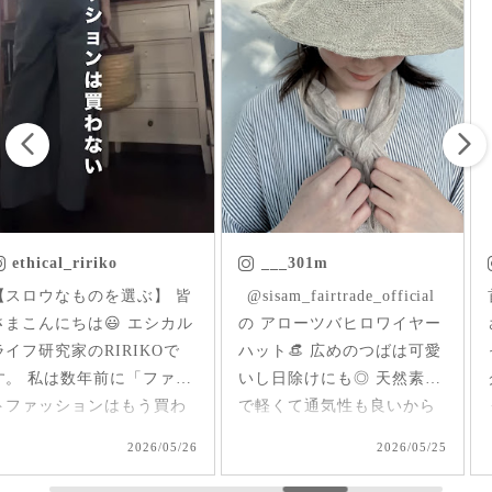
___301m
chica.chikako
ㅤㅤㅤ @sisam_fairtrade_official
首元にはいった草花刺繍が
の アローツバヒロワイヤー
さりげなくアクセントにな
ハット👒 広めのつばは可愛
ったインド産のオーガニッ
いし日除けにも◎ 天然素材
クコットンのブラウス✨ 軽
で軽くて通気性も良いから
くて柔らか♪ 前後を変えて
夏、大活躍しそうだなあ🌞
2way仕様で着られるのが嬉
2026/05/25
2026/05/17
#シサムと暮らす #sisam #
しい🤭 1枚で着てもAライン
フェアトレード #fairtrade #
で可愛いいけど、刺繍面を