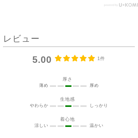
エシカルファッション
前にした時はリネンジレと
コーデしてみました✨ ピン
タックを前にした時はデニ
ムコーデを。前を閉めては
レビュー
もちろん、開けてアウター
としてジレ感覚で羽織りと
して着たり♪ コーラルピン
5.00
1件
クが明るく優しい雰囲気に
見せてくれるのも嬉しい✨
@sisam_fairtrade_official
厚さ
🔶 OC2wayピンタックノー
薄め
厚め
スリトップ コー
生地感
ラルピンク ＃シサムと暮ら
やわらか
しっかり
す #sisam ＃フェアトレード
#fairtrade ＃エシカルファ
着心地
ッション
涼しい
温かい