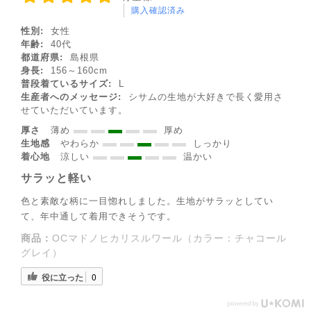
購入確認済み
性別:
女性
年齢:
40代
都道府県:
島根県
身長:
156～160cm
普段着ているサイズ:
L
生産者へのメッセージ:
シサムの生地が大好きで長く愛用さ
せていただいています。
厚さ
薄め
厚め
生地感
やわらか
しっかり
着心地
涼しい
温かい
サラッと軽い
色と素敵な柄に一目惚れしました。生地がサラッとしてい
て、年中通して着用できそうです。
商品：
OCマドノヒカリスルワール（カラー：チャコール
◌꙳✧
グレイ）
役に立った
0