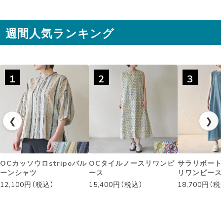
週間人気ランキング
1
2
3
◌꙳✧
❮
❯
OCカッソウロstripeバル
OCタイルノースリワンピ
サラリボー
ーンシャツ
ース
リワンピー
12,100円（税込）
15,400円（税込）
18,700円（