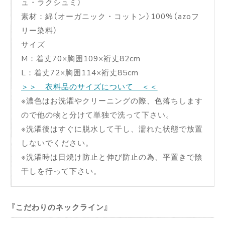
ュ・ラクシュミ）
素材：綿（オーガニック・コットン）100%（azoフ
リー染料）
サイズ
M：着丈70×胸囲109×裄丈82cm
L：着丈72×胸囲114×裄丈85cm
＞＞ 衣料品のサイズについて ＜＜
※濃色はお洗濯やクリーニングの際、色落ちします
ので他の物と分けて単独で洗って下さい。
※洗濯後はすぐに脱水して干し、濡れた状態で放置
しないでください。
※洗濯時は日焼け防止と伸び防止の為、平置きで陰
干しを行って下さい。
こだわりのネックライン