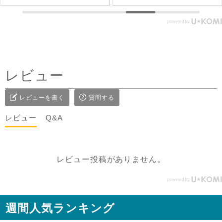
フェアトレード #fairtrade #
で可愛いいけど、刺繍面を
エシカルファッション
前にした時はリネンジレと
コーデしてみました✨ ピン
タックを前にした時はデニ
ムコーデを。前を閉めては
レビュー
もちろん、開けてアウター
としてジレ感覚で羽織りと
レビューを書く
質問する
して着たり♪ コーラルピン
クが明るく優しい雰囲気に
レビュー
Q&A
見せてくれるのも嬉しい✨
@sisam_fairtrade_official
🔶 OC2wayピンタックノー
レビュー投稿がありません。
スリトップ コー
ラルピンク ＃シサムと暮ら
す #sisam ＃フェアトレード
#fairtrade ＃エシカルファ
週間人気ランキング
ッション