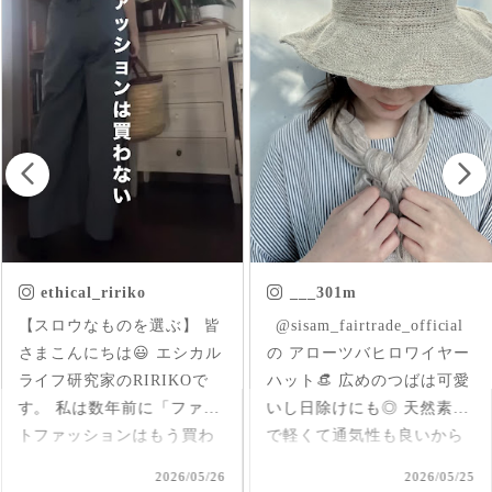
___301m
chica.chikako
ㅤㅤㅤ @sisam_fairtrade_official
首元にはいった草花刺繍が
の アローツバヒロワイヤー
さりげなくアクセントにな
ハット👒 広めのつばは可愛
ったインド産のオーガニッ
いし日除けにも◎ 天然素材
クコットンのブラウス✨ 軽
で軽くて通気性も良いから
くて柔らか♪ 前後を変えて
夏、大活躍しそうだなあ🌞
2way仕様で着られるのが嬉
2026/05/25
2026/05/17
#シサムと暮らす #sisam #
しい🤭 1枚で着てもAライン