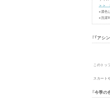
＞＞ 
※濃色
※洗濯
「アシ
このトッ
スカート
今季の