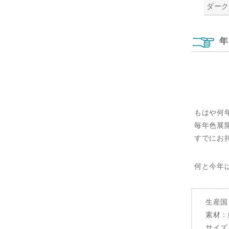
ダー
年
もはや何
毎年色展
すでにお
何と今年
生産国
素材：
サイズ：