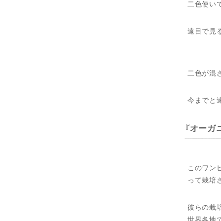
二色使い
遠目で見
二色が混
今までと
オーガ
このワン
って栽培
彼らの栽
世界各地