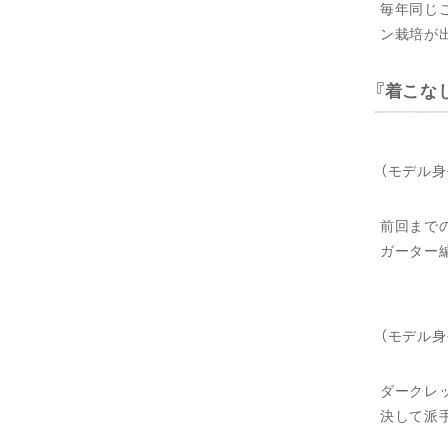
毎年同じ
ン栽培が
着こな
（モデル身
前回まで
ガーター
（モデル身
ダークレ
決して派