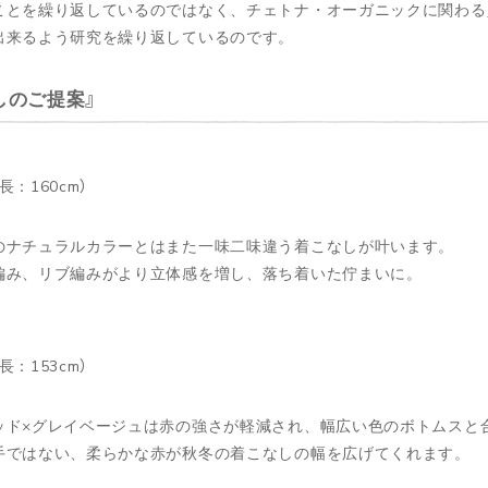
ことを繰り返しているのではなく、チェトナ・オーガニックに関わる
出来るよう研究を繰り返しているのです。
しのご提案
長：160cm）
のナチュラルカラーとはまた一味二味違う着こなしが叶います。
編み、リブ編みがより立体感を増し、落ち着いた佇まいに。
長：153cm）
ッド×グレイベージュは赤の強さが軽減され、幅広い色のボトムスと
手ではない、柔らかな赤が秋冬の着こなしの幅を広げてくれます。