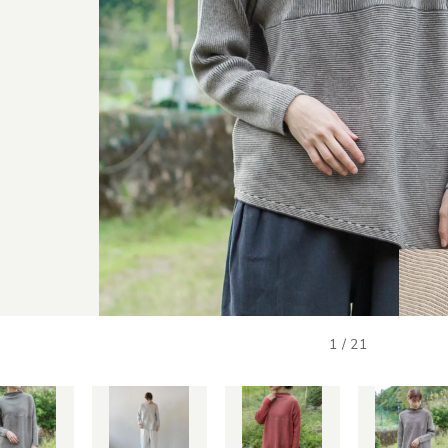
1
/
21