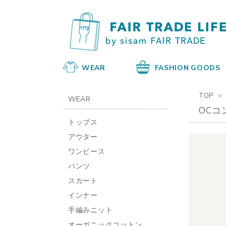
WEAR
FASHION GOODS
TOP
WEAR
OC
トップス
アウター
ワンピース
パンツ
スカート
インナー
手編みニット
オーガニックコットン