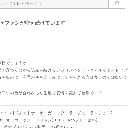
クレッドグレイベージュ
々ファンが増え続けています。
年目でしょうか。
開が変わりながら販売を続けているコンパクトファネルネックトップ
持ちなのに、今季の色を楽しみにしておられる方は多いのではないで
は二つの色が合わさった生地で表情を変えて登場です！
：インド（チェトナ・オーガニック／ラージュ・ラクシュミ）
綿（オーガニック・コットン）100%（azoフリー染料）
着丈(右64/左53)×胸囲112×裄丈67cm