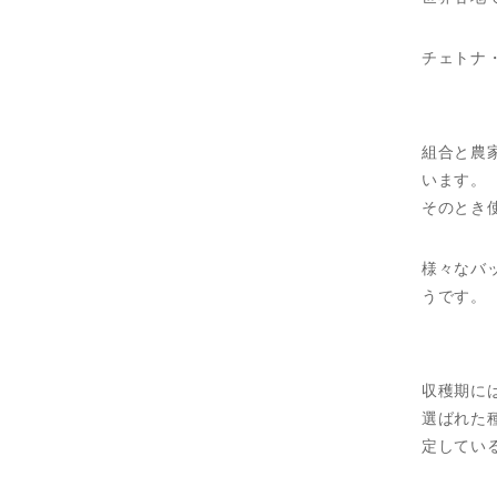
チェトナ
組合と農
います。
そのとき
様々なバ
うです。
収穫期に
選ばれた
定してい