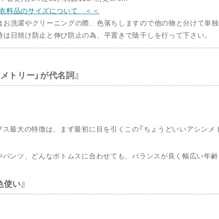
衣料品のサイズについて ＜＜
はお洗濯やクリーニングの際、色落ちしますので他の物と分けて単
時は日焼け防止と伸び防止の為、平置きで陰干しを行って下さい。
ンメトリー」が代名詞
プス最大の特徴は、まず最初に目を引くこの「ちょうどいいアシンメ
やパンツ、どんなボトムスに合わせても、バランスが良く幅広い年齢
色使い