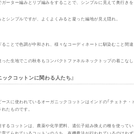
でガーター編みとリブ編みをすることで、シンプルに見えて奥行きを
るとシンプルですが、よくよくみると凝った編地が見え隠れ。
ざることで色調が中和され、様々なコーディネートに馴染むこと間違
違った生地でこの秋冬もコンパクトファネルネックトップの着こなし
ニックコットンに関わる人たち
ピースに使われているオーガニックコットンはインドの「チェトナ・
されたものです。
培するコットンは、農薬や化学肥料、遺伝子組み換えの種を使ってい
で育てられているコットンのうち、有機農法が行われているのはわず