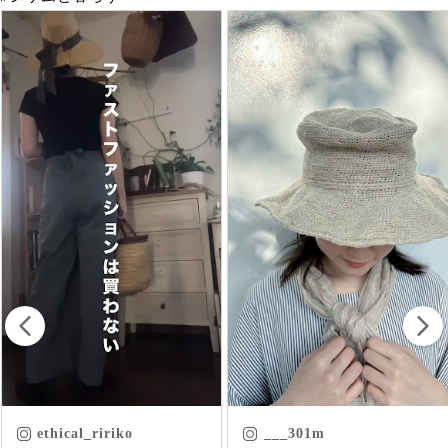
___301m
chica.chikako