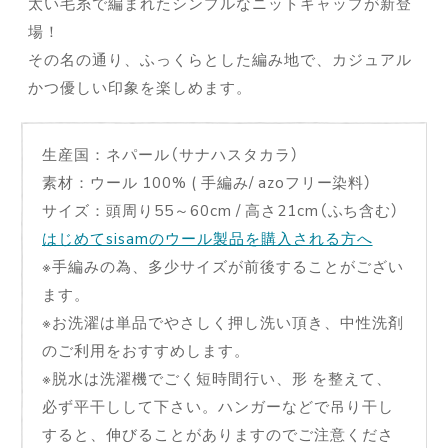
太い毛糸で編まれたシンプルなニットキャップが新登
場！
その名の通り、ふっくらとした編み地で、カジュアル
かつ優しい印象を楽しめます。
生産国：ネパール（サナハスタカラ）
素材：ウール 100% ( 手編み/ azoフリー染料）
サイズ：頭周り55～60cm / 高さ21cm（ふち含む）
はじめてsisamのウール製品を購入される方へ
※手編みの為、多少サイズが前後することがござい
ます。
※お洗濯は単品でやさしく押し洗い頂き、中性洗剤
のご利用をおすすめします。
※脱水は洗濯機でごく短時間行い、形 を整えて、
必ず平干しして下さい。ハンガーなどで吊り干し
すると、伸びることがありますのでご注意くださ