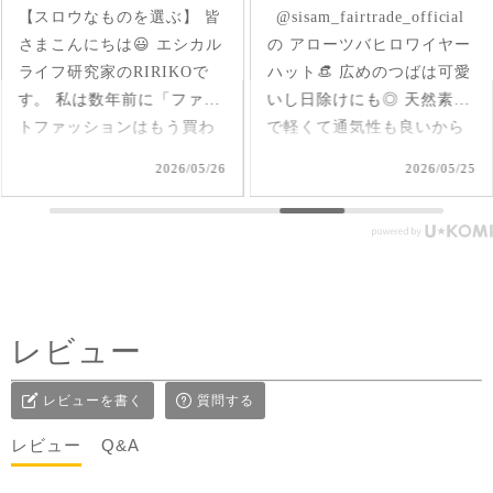
ㅤㅤㅤ @sisam_fairtrade_official
首元にはいった草花刺繍が
の アローツバヒロワイヤー
さりげなくアクセントにな
ハット👒 広めのつばは可愛
ったインド産のオーガニッ
いし日除けにも◎ 天然素材
クコットンのブラウス✨ 軽
で軽くて通気性も良いから
くて柔らか♪ 前後を変えて
夏、大活躍しそうだなあ🌞
2way仕様で着られるのが嬉
2026/05/25
2026/05/17
#シサムと暮らす #sisam #
しい🤭 1枚で着てもAライン
フェアトレード #fairtrade #
で可愛いいけど、刺繍面を
エシカルファッション
前にした時はリネンジレと
コーデしてみました✨ ピン
タックを前にした時はデニ
ムコーデを。前を閉めては
レビュー
もちろん、開けてアウター
としてジレ感覚で羽織りと
レビューを書く
質問する
して着たり♪ コーラルピン
クが明るく優しい雰囲気に
レビュー
Q&A
見せてくれるのも嬉しい✨
@sisam_fairtrade_official