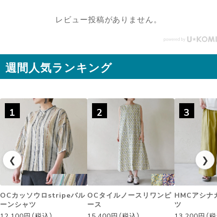
🔶 OC2wayピンタックノー
レビュー投稿がありません。
スリトップ コー
ラルピンク ＃シサムと暮ら
す #sisam ＃フェアトレード
#fairtrade ＃エシカルファ
週間人気ランキング
ッション
1
2
3
❮
❯
OCカッソウロstripeバル
OCタイルノースリワンピ
HMCアシナ
ーンシャツ
ース
ツ
12,100円（税込）
15,400円（税込）
13,200円（