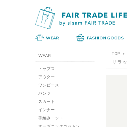
WEAR
FASHION GOODS
TOP
WEAR
リラ
トップス
アウター
ワンピース
パンツ
スカート
インナー
手編みニット
オーガニックコットン