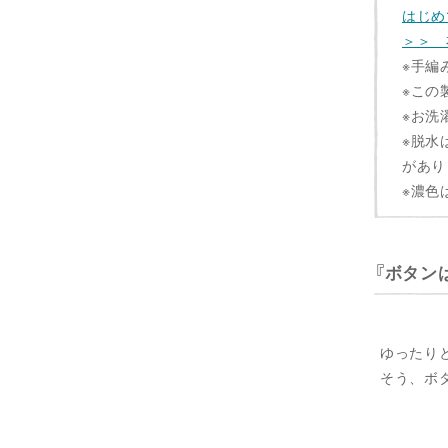
はじめ
＞＞ 
※手編
※この
※お洗
※脱水
があり
※濃色
ボタン
ゆったり
そう、ボ