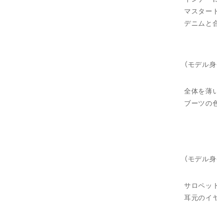
マスター
デニムと
（モデル身
全体を薄
ブーツの
（モデル身
サロペッ
耳元のイ