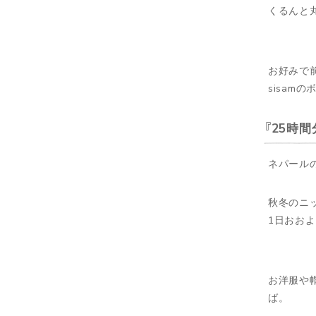
くるんと
お好みで
sisa
25時
ネパールの
秋冬のニッ
1日おお
お洋服や
ば。