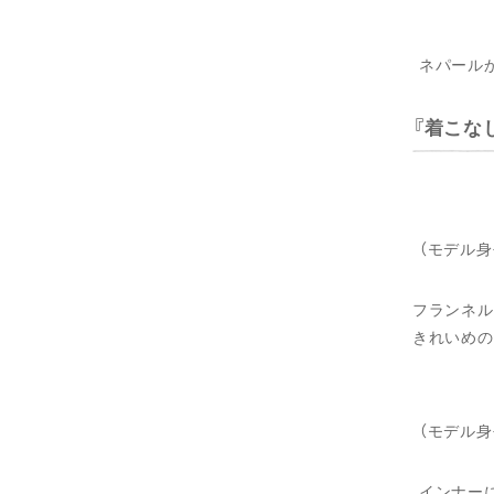
ネパールか
着こな
（モデル身
フランネル
きれいめの
（モデル身
インナー