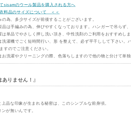
てsisamのウール製品を購入される方へ
衣料品のサイズについて ＜＜
みの為、多少サイズが前後することがございます。
製品は手編みの為、伸びやすくなっております。ハンガーで吊らず
濯は単品でやさしく押し洗い頂き、中性洗剤のご利用をおすすめし
は洗濯機でごく短時間行い、形 を整えて、必ず平干しして下さい。
ますのでご注意ください。
はお洗濯やクリーニングの際、色落ちしますので他の物と分けて単
はありません！
と上品な印象が生まれる秘密は、このシンプルな前身頃。
タンが無いんです。