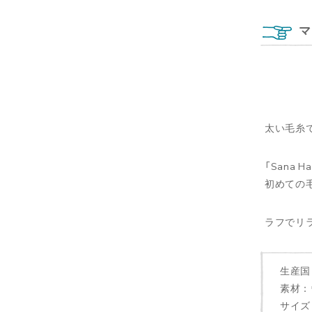
マ
太い毛糸
「Sana
初めての
ラフでリ
生産国
素材：ウ
サイズ