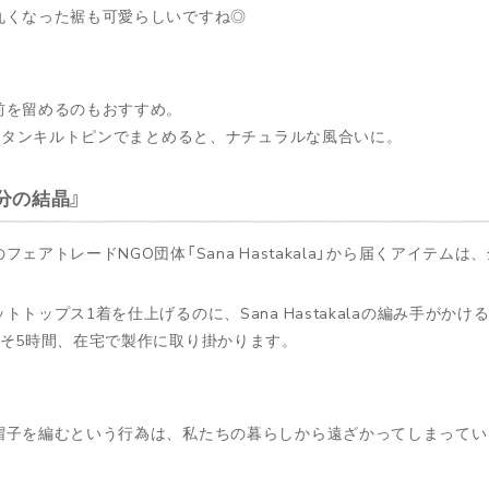
丸くなった裾も可愛らしいですね◎
前を留めるのもおすすめ。
mのボタンキルトピンでまとめると、ナチュラルな風合いに。
間分の結晶
フェアトレードNGO団体「Sana Hastakala」から届くアイテム
トトップス1着を仕上げるのに、Sana Hastakalaの編み手がか
よそ5時間、在宅で製作に取り掛かります。
帽子を編むという行為は、私たちの暮らしから遠ざかってしまってい