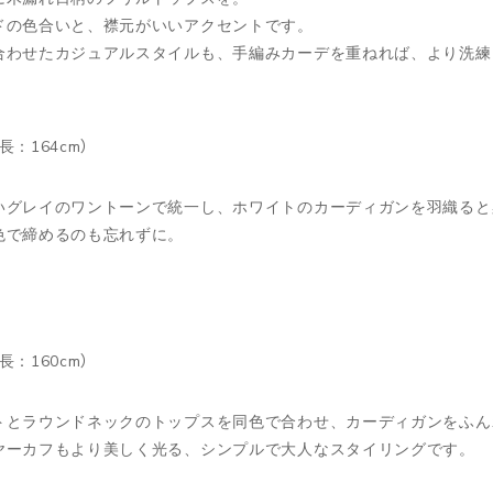
ドの色合いと、襟元がいいアクセントです。
合わせたカジュアルスタイルも、手編みカーデを重ねれば、より洗練
長：164cm）
いグレイのワントーンで統一し、ホワイトのカーディガンを羽織ると
色で締めるのも忘れずに。
長：160cm）
トとラウンドネックのトップスを同色で合わせ、カーディガンをふん
ヤーカフもより美しく光る、シンプルで大人なスタイリングです。