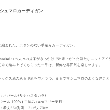
シュマロカーディガン
で編まれた、ボタンのない手編みカーディガン。
 Hastakala」の人々の提案がきっかけで出来上がった新たなニットア
毛糸で編み上げてもらった一品は、新鮮な雰囲気を楽しめます。
ラックス感のある印象を与えつつ、まるでマシュマロのような弾力と
：ネパール（サナハスタカラ）
ール 100% ( 手編み / azoフリー染料）
：着丈55×胸囲112×裄丈73cm