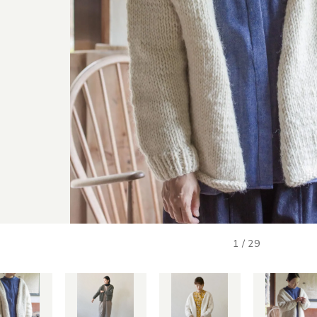
1
/
29