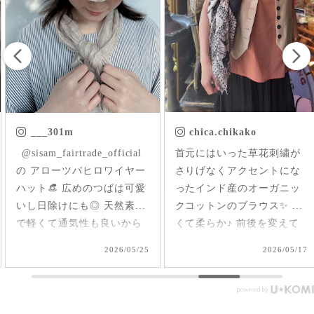
___301m
chica.chikako
ㅤㅤㅤ @sisam_fairtrade_official
首元にはいった草花刺繍が
の アローツバヒロワイヤー
さりげなくアクセントにな
ハット👒 広めのつばは可愛
ったインド産のオーガニッ
いし日除けにも◎ 天然素材
クコットンのブラウス✨ 軽
で軽くて通気性も良いから
くて柔らか♪ 前後を変えて
夏、大活躍しそうだなあ🌞
2way仕様で着られるのが嬉
2026/05/25
2026/05/17
#シサムと暮らす #sisam #
しい🤭 1枚で着てもAライン
フェアトレード #fairtrade #
で可愛いいけど、刺繍面を
エシカルファッション
前にした時はリネンジレと
コーデしてみました✨ ピン