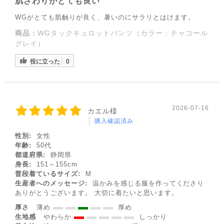
肌ざわりがとても良い
WGがとても肌触りが良く、暑いのにサラリとはけます。
商品：
WGタックキュロットパンツ（カラー：チャコール
グレイ）
役に立った
0
◌꙳✧
2026-07-16
カエル様
購入確認済み
性別:
女性
年齢:
50代
都道府県:
静岡県
身長:
151～155cm
普段着ているサイズ:
M
生産者へのメッセージ:
温かみを感じる服を作ってくださり
ありがとうございます。 大切に着たいと思います。
厚さ
薄め
厚め
生地感
やわらか
しっかり