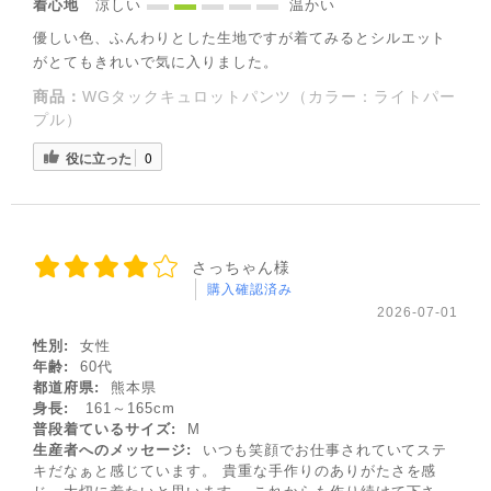
着心地
涼しい
温かい
優しい色、ふんわりとした生地ですが着てみるとシルエット
がとてもきれいで気に入りました。
商品：
WGタックキュロットパンツ（カラー：ライトパー
プル）
役に立った
0
さっちゃん様
購入確認済み
2026-07-01
性別:
女性
年齢:
60代
都道府県:
熊本県
身長:
161～165cm
普段着ているサイズ:
M
生産者へのメッセージ:
いつも笑顔でお仕事されていてステ
キだなぁと感じています。 貴重な手作りのありがたさを感