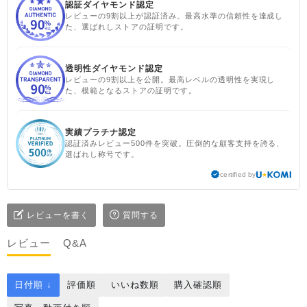
認証ダイヤモンド認定
レビューの9割以上が認証済み。最高水準の信頼性を達成し
た、選ばれしストアの証明です。
透明性ダイヤモンド認定
レビューの9割以上を公開。最高レベルの透明性を実現し
た、模範となるストアの証明です。
実績プラチナ認定
認証済みレビュー500件を突破。圧倒的な顧客支持を誇る、
選ばれし称号です。
certified by
レビューを書く
質問する
レビュー
Q&A
日付順 ↓
評価順
いいね数順
購入確認順