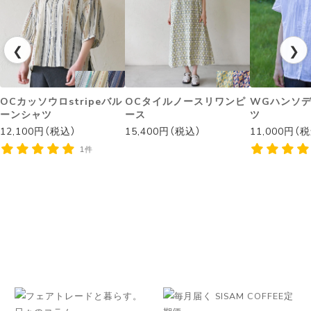
❮
❯
OCカッソウロstripeバル
OCタイルノースリワンピ
WGハンソ
ーンシャツ
ース
ツ
12,100円（税込）
15,400円（税込）
11,000円（
1件