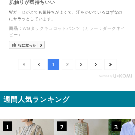
肌触りが気持ちいい
Wガーゼがとても気持ちがよくて、汗をかいているはずなの
にサラッとしています。
商品：
WGタックキュロットパンツ（カラー：ダークネイ
ビー）
役に立った
0
​1
​2
​3
週間人気ランキング
1
2
3