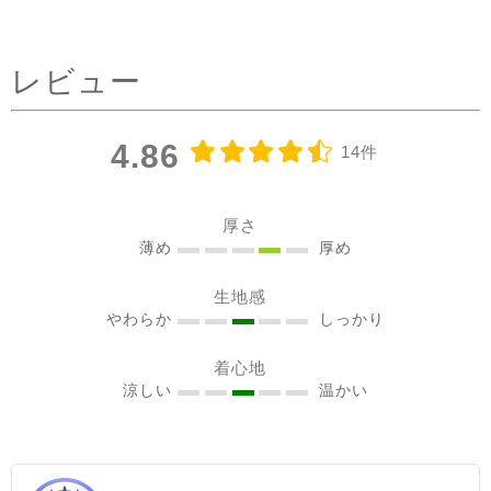
タックを前にした時はデニ
ムコーデを。前を閉めては
レビュー
もちろん、開けてアウター
としてジレ感覚で羽織りと
して着たり♪ コーラルピン
4.86
14件
クが明るく優しい雰囲気に
見せてくれるのも嬉しい✨
@sisam_fairtrade_official
厚さ
🔶 OC2wayピンタックノー
薄め
厚め
スリトップ コー
生地感
ラルピンク ＃シサムと暮ら
やわらか
しっかり
す #sisam ＃フェアトレード
#fairtrade ＃エシカルファ
着心地
ッション
涼しい
温かい