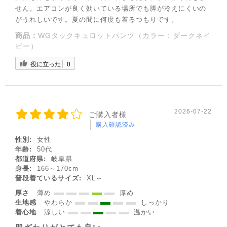
せん。エアコンが良く効いている場所でも脚が冷えにくいの
がうれしいです。夏の間に何度も着るつもりです。
商品：
WGタックキュロットパンツ（カラー：ダークネイ
ビー）
役に立った
0
2026-07-22
ご購入者様
購入確認済み
性別:
女性
年齢:
50代
◌꙳✧
都道府県:
岐阜県
身長:
166～170cm
普段着ているサイズ:
XL～
厚さ
薄め
厚め
生地感
やわらか
しっかり
着心地
涼しい
温かい