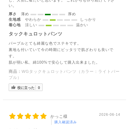
じ、大切に着たいと思います。 これからも作り続けて下さ
い。
厚さ
薄め
厚め
生地感
やわらか
しっかり
着心地
涼しい
温かい
タックキュロットパンツ
パープルとても綺麗な色でステキです。
裏地も付いていて今の時期にピッタリで肌ざわりも良いで
す。
肌が弱い私、綿100%で安心して購入出来ました。
商品：
WGタックキュロットパンツ（カラー：ライトパー
プル）
役に立った
0
2026-06-14
かっこ様
購入確認済み