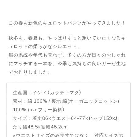
この春も新色のキュロットパンツがやってきました！
秋冬も、春夏も、やっぱりずっと穿いていたくなるキ
ュロットの柔らかなシルエット。
服の系統や年代も問わず、多くの方が日々のおしゃれ
にマッチする一本を、今季も気持ちの良いガーゼ生地
でお作りしました。
生産国：インド（カラティマク）
素材：綿 100% / 裏地 綿(オーガニックコットン)
100% (azoフリー染料）
サイズ：着丈86×ウエスト64-77×ヒップ159×わ
たり幅48.5×裾幅48.2cm
※ウエストサイズのみ実寸ではなく、対応サイズの