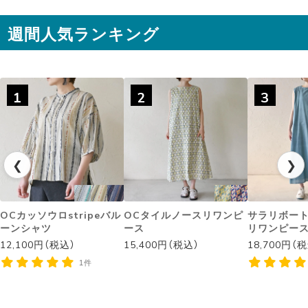
週間人気ランキング
◌꙳✧
1
2
3
❮
❯
OCカッソウロstripeバル
OCタイルノースリワンピ
サラリボー
ーンシャツ
ース
リワンピー
12,100円（税込）
15,400円（税込）
18,700円（
1件