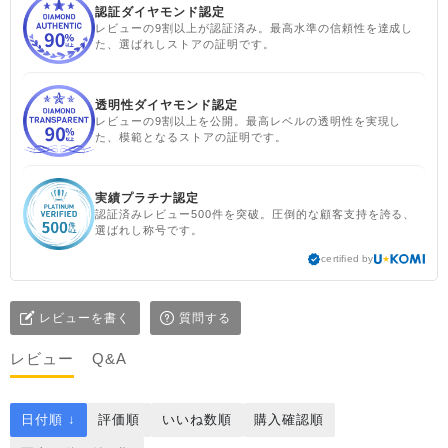
認証ダイヤモンド認定
レビューの9割以上が認証済み。最高水準の信頼性を達成し
た、選ばれしストアの証明です。
透明性ダイヤモンド認定
レビューの9割以上を公開。最高レベルの透明性を実現し
た、模範となるストアの証明です。
実績プラチナ認定
認証済みレビュー500件を突破。圧倒的な顧客支持を誇る、
選ばれし称号です。
certified by
レビューを書く
質問する
レビュー
Q&A
日付順 ↓
評価順
いいね数順
購入確認順