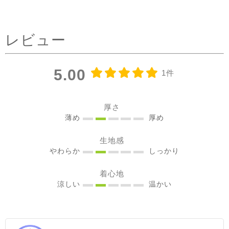
タックを前にした時はデニ
ムコーデを。前を閉めては
レビュー
もちろん、開けてアウター
としてジレ感覚で羽織りと
して着たり♪ コーラルピン
5.00
1件
クが明るく優しい雰囲気に
見せてくれるのも嬉しい✨
@sisam_fairtrade_official
厚さ
🔶 OC2wayピンタックノー
薄め
厚め
スリトップ コー
生地感
ラルピンク ＃シサムと暮ら
やわらか
しっかり
す #sisam ＃フェアトレード
#fairtrade ＃エシカルファ
着心地
ッション
涼しい
温かい