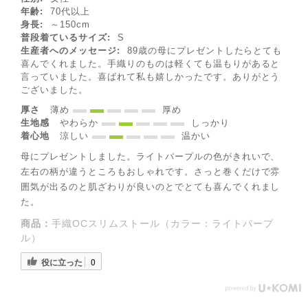
年齢:
70代以上
身長:
～150cm
普段着ているサイズ:
S
生産者へのメッセージ:
89歳の母にプレゼントしたらとても
喜んでくれました。手織りのものは軽くても温もりがあると
言っていました。喜ばれて私も嬉しかったです。ありがとう
ございました。
厚さ
薄め
厚め
生地感
やわらか
しっかり
着心地
涼しい
温かい
母にプレゼントしました。ライトパープルの色がきれいで、
左右の柄が違うところもおしゃれです。さっと巻くだけで雰
囲気が出るのと肌ざわりが良いのとでとても喜んでくれまし
た。
◌꙳✧
商品：
手織OCスリムストール（カラー：ライトパープ
ル）
役に立った
0