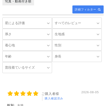
写真・動画付き順
詳細フィルター
◌꙳
2026-08-05
ご購入者様
購入確認済み
性別:
女性