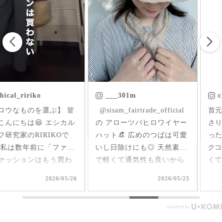
___301m
chica.chikako
ㅤㅤㅤ @sisam_fairtrade_official
首元にはいった草花刺繍が
の アローツバヒロワイヤー
さりげなくアクセントにな
ハット👒 広めのつばは可愛
ったインド産のオーガニッ
いし日除けにも◎ 天然素材
クコットンのブラウス✨ 軽
で軽くて通気性も良いから
くて柔らか♪ 前後を変えて
夏、大活躍しそうだなあ🌞
2way仕様で着られるのが嬉
2026/05/25
2026/05/17
#シサムと暮らす #sisam #
しい🤭 1枚で着てもAライン
フェアトレード #fairtrade #
で可愛いいけど、刺繍面を
エシカルファッション
前にした時はリネンジレと
コーデしてみました✨ ピン