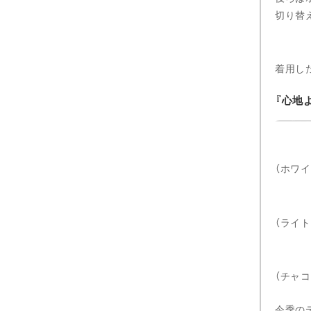
切り替
着用し
心地
（ホワイ
（ライ
（チャ
今季の