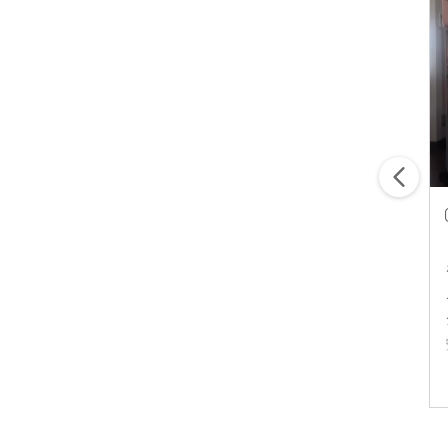
sakura_no_kurashi_
kaoriririn15
ethical_ririko
シサム工房さん
ライトブルーの
【スロウなもの
ㅤㅤㅤ
(@sisam_fairtrade_official
爽やかな色味と
を選ぶ】 皆さま
)の【オーガニッ
刺繍に惹かれて
こんにちは😃 エ
クコットン トラ
🪡🦢🫧 夏に着る
シカルライフ研
ベラーズハーフ
には長めな袖で
究家のRIRIKOで
パンツ】が緑＆
はあるけど 薄い
す。 私は数年前
2026/06/16
2026/05/29
2026/05/26
ハーフパンツ
さらっとした生
に「ファストフ
で、夏の私にフ
地が まるで着て
ァッションはも
ィット😊✨ 他に
いないかのよう
う買わない」