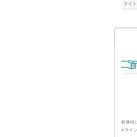
ライ
前身頃
Aライ