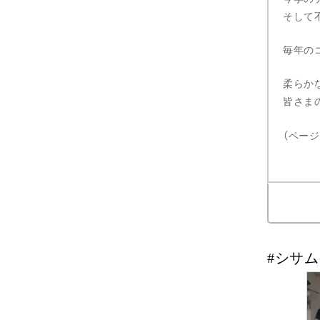
そして
毎年のコ
柔らか
皆さま
（ペー
#シサ