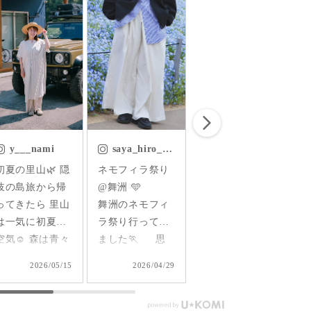
saya_hiro_camp
natsumi_a_ta
_ao.blue_
ネモフィラ祭り
これからの季節
マレーシア移住
𓂃࡞𓇬 
@舞洲 🩵
にぴったりなワ
前のとある1日
舞洲のネモフィ
ンピース見つけ
vlog 🤍トップス
ラ祭り行ってき
た♡
→
ました🏃 思
@sisam_fairtrade_official
@sisam_fairtrade_officia
ってたより広か
でも人気の Aラ
編み模様を楽し
2026/04/29
2026/04/19
2026/04/11
ったし、 祝日で
インのシャツワ
む万能アイテ
人も多かったけ
ンピース このワ
ム！ 前後どちら
て
どゆっくり回れ
ンピースの何が
を前にしても着