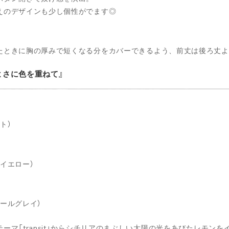
えのデザインも少し個性がでます◎
たときに胸の厚みで短くなる分をカバーできるよう、前丈は後ろ丈よ
よさに色を重ねて
ト）
トイエロー）
コールグレイ）
テーマ「transit」からシチリアのまぶしい太陽の光をあびたレモン