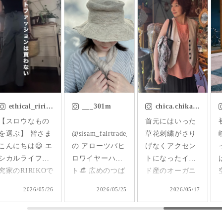
___301m
chica.chikako
y___nami
首元にはいった
初夏の里山🌿 隠
@sisam_fairtrade_official
草花刺繍がさり
岐の島旅から帰
の アローツバヒ
げなくアクセン
ってきたら 里山
ロワイヤーハッ
トになったイン
は一気に初夏の
ト👒 広めのつば
ド産のオーガニ
空気☺️ 森は青々
は可愛いし日除
ックコットンの
と茂って 山は深
2026/05/25
2026/05/17
2026/05/15
けにも◎ 天然素
ブラウス✨ 軽く
い緑色に🌲 敷地
材で軽くて通気
て柔らか♪ 前後
内の池から流れ
性も良いから
を変えて2way仕
る水は 集落の田