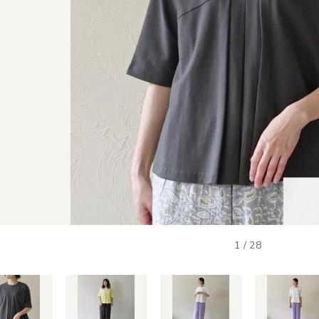
1
/
28