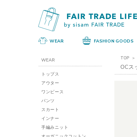
WEAR
FASHION GOODS
TOP
WEAR
OCス
トップス
アウター
ワンピース
パンツ
スカート
インナー
手編みニット
オーガニックコットン