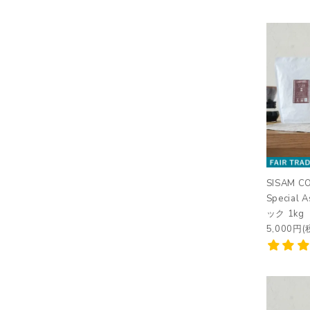
SISAM CO
Special 
ック 1kg
5,000円(