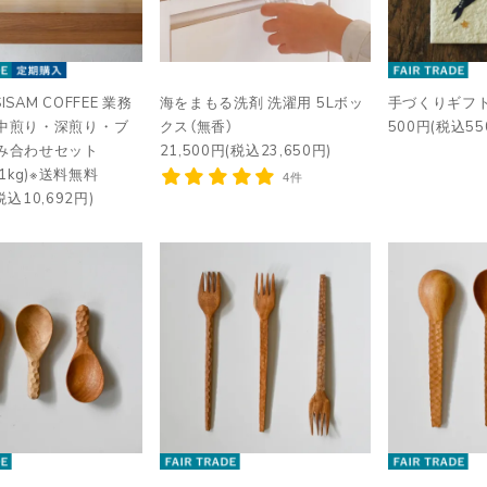
ISAM COFFEE 業務
海をまもる洗剤 洗濯用 5Lボッ
手づくりギフト
 中煎り・深煎り・ブ
クス（無香）
500円(税込55
組み合わせセット
21,500円(税込23,650円)
+1kg)※送料無料
4件
税込10,692円)