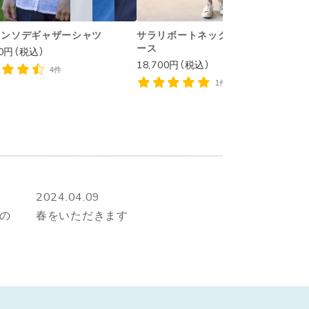
ハンソデギャザーシャツ
サラリボートネックノースリワンピ
ース
00円（税込）
1
18,700円（税込）
4件
1件
2024.04.09
もの
春をいただきます