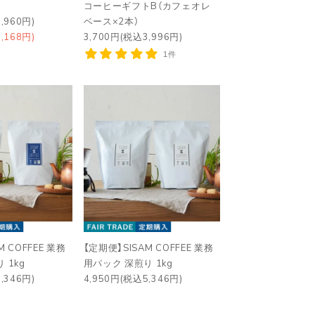
コーヒーギフトB（カフェオレ
,960円)
ベース×2本）
,168円)
3,700円(税込3,996円)
1件
M COFFEE 業務
【定期便】SISAM COFFEE 業務
 1kg
用パック 深煎り 1kg
,346円)
4,950円(税込5,346円)