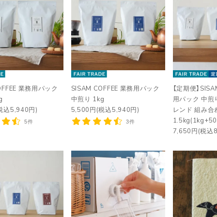
COFFEE 業務用パック
SISAM COFFEE 業務用パック
【定期便】SISA
g
中煎り 1kg
用パック 中煎
税込5,940円)
5,500円(税込5,940円)
レンド 組み合
1.5kg(1kg+
5件
3件
7,650円(税込8