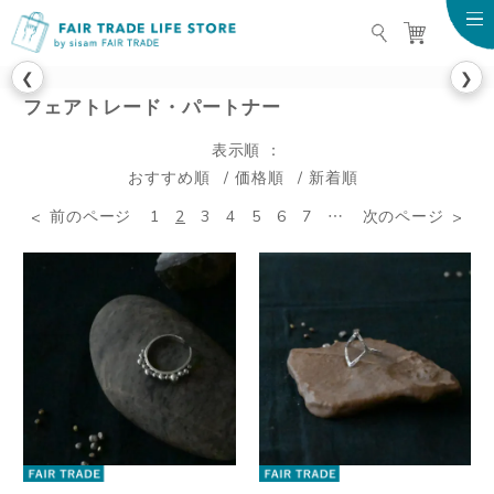
FAIR TRADE LIFE STO
❮
❯
フェアトレード・パートナー
表示順
おすすめ順
価格順
新着順
前のページ
1
2
3
4
5
6
7
…
次のページ