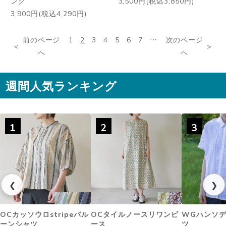
ング
3,500円(税込3,850円)
3,900円(税込4,290円)
前のページ
1
2
3
4
5
6
7
…
次のページ
へ
へ
週間人気ランキング
1
2
3
❮
❯
OCカッソウロstripeバル
OCタイルノースリワンピ
WGハンソ
ーンシャツ
ース
ツ