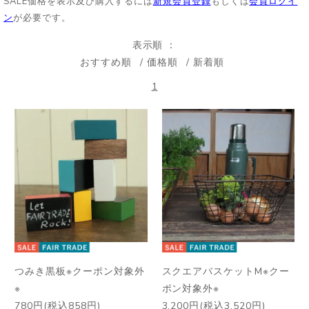
SALE価格を表示及び購入するには
新規会員登録
もしくは
会員ログイ
ン
が必要です。
表示順
おすすめ順
価格順
新着順
1
つみき黒板※クーポン対象外
スクエアバスケットM※クー
※
ポン対象外※
780円(税込858円)
3,200円(税込3,520円)