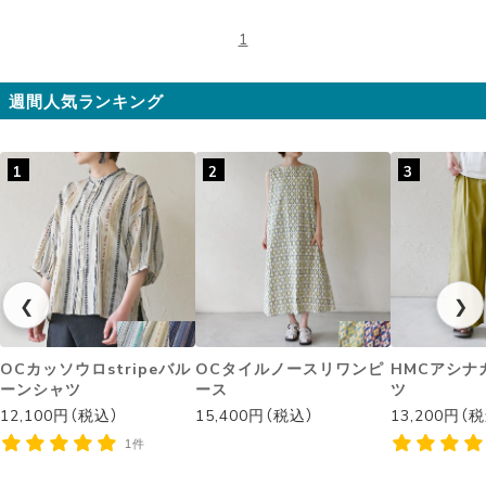
1
週間人気ランキング
1
2
3
❮
❯
OCカッソウロstripeバル
OCタイルノースリワンピ
HMCアシナ
ーンシャツ
ース
ツ
12,100円（税込）
15,400円（税込）
13,200円（
1件