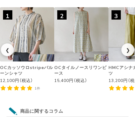
1
2
3
❮
❯
OCカッソウロstripeバル
OCタイルノースリワンピ
HMCアシナ
ーンシャツ
ース
ツ
12,100円（税込）
15,400円（税込）
13,200円（
1件
商品に関するコラム