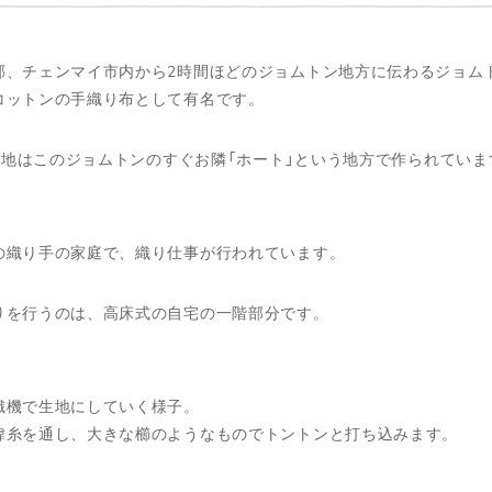
部、チェンマイ市内から2時間ほどのジョムトン地方に伝わるジョム
コットンの手織り布として有名です。
の生地はこのジョムトンのすぐお隣「ホート」という地方で作られていま
の織り手の家庭で、織り仕事が行われています。
りを行うのは、高床式の自宅の一階部分です。
織機で生地にしていく様子。
緯糸を通し、大きな櫛のようなものでトントンと打ち込みます。