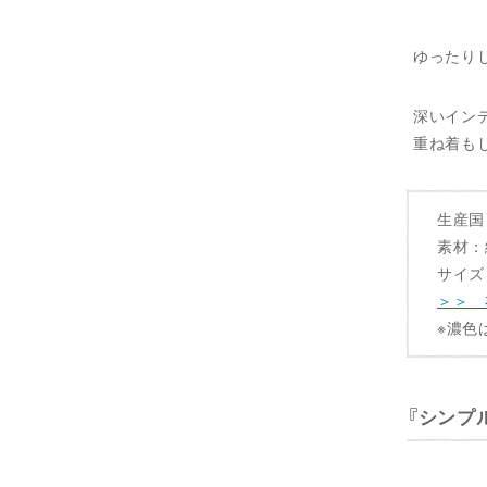
ゆったり
深いイン
重ね着も
生産国
素材：
サイズ：
＞＞ 
※濃色
シンプ