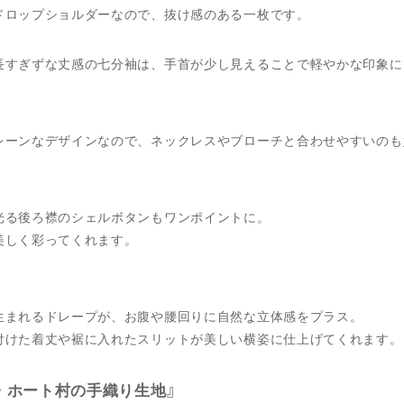
ドロップショルダーなので、抜け感のある一枚です。
長すぎずな丈感の七分袖は、手首が少し見えることで軽やかな印象に
レーンなデザインなので、ネックレスやブローチと合わせやすいのも
光る後ろ襟のシェルボタンもワンポイントに。
美しく彩ってくれます。
生まれるドレープが、お腹や腰回りに自然な立体感をプラス。
付けた着丈や裾に入れたスリットが美しい横姿に仕上げてくれます。
・ホート村の手織り生地