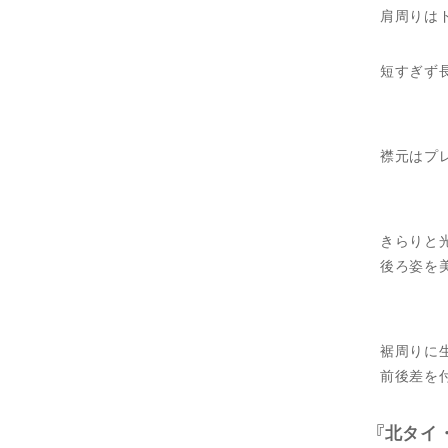
肩周りは
短すぎず
襟元はプ
きらりと
後ろ姿を
裾周りに
前後差を
北タイ