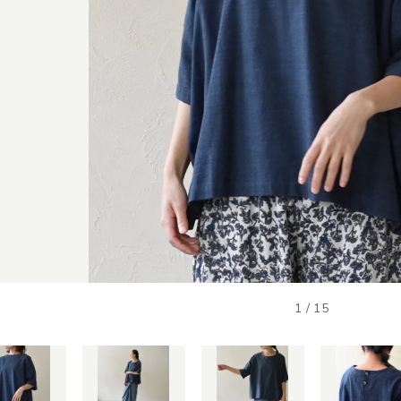
1
/
15