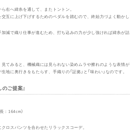
から右へ緯糸を通して、またトントン。
を交互に上げ下げするためのペダルを踏むので、終始力づよく動かし
手加減で織り仕事が進むため、打ち込みの力が少し強ければ緯糸が詰
く見てみると、機械織には見られない染めムラや擦れのような表情が
が生地に奥行きをもたらす、手織りの「証拠」と「味わい」なのです。
しのご提案
長：164cm）
にクロスパンツを合わせたリラックスコーデ。