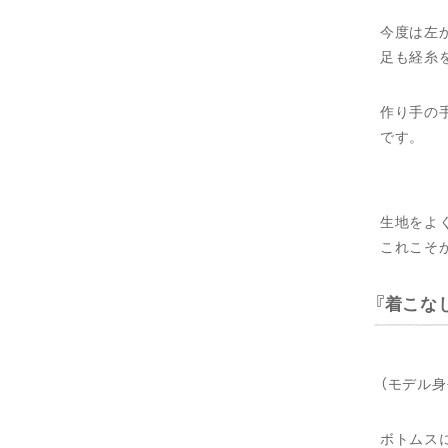
今度は左
足も経糸
作り手の
です。
生地をよ
これこそ
着こな
（モデル身
ボトムス