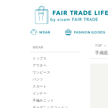
WEAR
FASHION GOODS
TOP
WEAR
手織
トップス
アウター
ワンピース
パンツ
スカート
インナー
手編みニット
オーガニックコットン