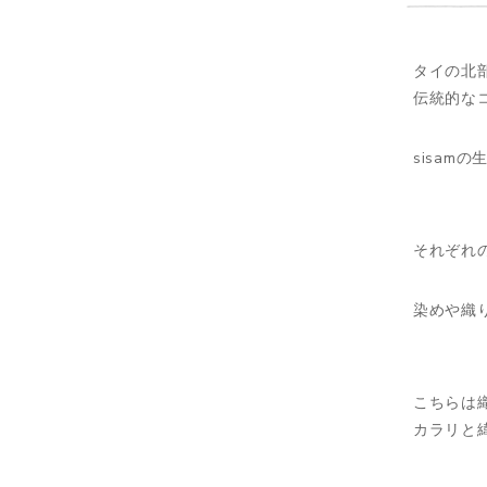
タイの北
伝統的な
sisam
それぞれ
染めや織
こちらは
カラリと