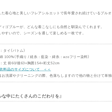
した着心地と美しいフレアシルエットで長年愛され続けているプルオ
ディゴブルーが、どんな着こなしにも自然と馴染んでくれます。
しやすいので、シーズンを通して楽しめる一枚です。
：タイ（パトム）
綿 100%（手織り / 経糸：藍染・緯糸：azoフリー染料）
丈 前60/後63×胸囲154×裄丈52cm
衣料品のサイズについて ＜＜
はお洗濯やクリーニングの際、色落ちしますので他の物と分けて単
ルな中にたくさんのこだわりを