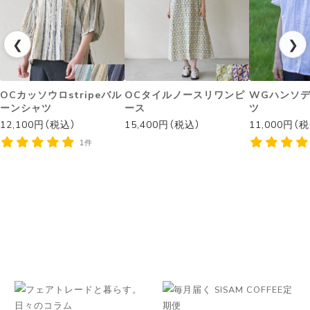
❮
❯
OCカッソウロstripeバル
OCタイルノースリワンピ
WGハンソ
ーンシャツ
ース
ツ
12,100円（税込）
15,400円（税込）
11,000円（
1件
◌꙳✧