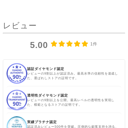
コーデしてみました✨ ピン
タックを前にした時はデニ
ムコーデを。前を閉めては
レビュー
もちろん、開けてアウター
としてジレ感覚で羽織りと
して着たり♪ コーラルピン
5.00
1件
クが明るく優しい雰囲気に
見せてくれるのも嬉しい✨
@sisam_fairtrade_official
🔶 OC2wayピンタックノー
認証ダイヤモンド認定
レビューの9割以上が認証済み。最高水準の信頼性を達成し
スリトップ コー
た、選ばれしストアの証明です。
ラルピンク ＃シサムと暮ら
す #sisam ＃フェアトレード
透明性ダイヤモンド認定
#fairtrade ＃エシカルファ
レビューの9割以上を公開。最高レベルの透明性を実現し
ッション
た、模範となるストアの証明です。
実績プラチナ認定
認証済みレビュー500件を突破。圧倒的な顧客支持を誇る、