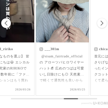
___301m
chica.chikako
ㅤㅤㅤ @sisam_fairtrade_official
首元にはいった草花刺繍が
の アローツバヒロワイヤー
さりげなくアクセントにな
ハット👒 広めのつばは可愛
ったインド産のオーガニッ
いし日除けにも◎ 天然素材
クコットンのブラウス✨ 軽
で軽くて通気性も良いから
くて柔らか♪ 前後を変えて
夏、大活躍しそうだなあ🌞
2way仕様で着られるのが嬉
2026/05/25
2026/05/17
#シサムと暮らす #sisam #
しい🤭 1枚で着てもAライン
フェアトレード #fairtrade #
で可愛いいけど、刺繍面を
エシカルファッション
前にした時はリネンジレと