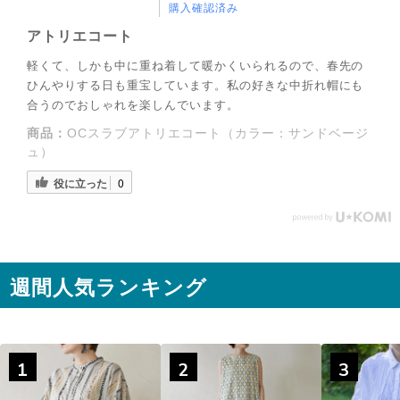
購入確認済み
アトリエコート
軽くて、しかも中に重ね着して暖かくいられるので、春先の
ひんやりする日も重宝しています。私の好きな中折れ帽にも
合うのでおしゃれを楽しんでいます。
商品：
OCスラブアトリエコート（カラー：サンドベージ
ュ）
役に立った
0
◌꙳
週間人気ランキング
1
2
3