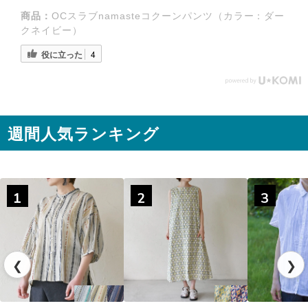
商品：
OCスラブnamasteコクーンパンツ（カラー：ダー
◌꙳✧
クネイビー）
役に立った
4
週間人気ランキング
1
2
3
◌꙳✧
❮
❯