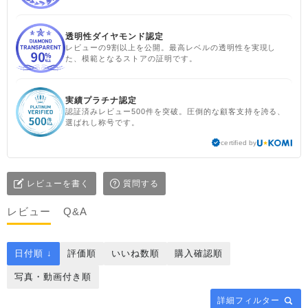
ラルピンク ＃シサムと暮ら
す #sisam ＃フェアトレード
透明性ダイヤモンド認定
#fairtrade ＃エシカルファ
レビューの9割以上を公開。最高レベルの透明性を実現し
ッション
た、模範となるストアの証明です。
実績プラチナ認定
認証済みレビュー500件を突破。圧倒的な顧客支持を誇る、
選ばれし称号です。
certified by
レビューを書く
質問する
レビュー
Q&A
日付順 ↓
評価順
いいね数順
購入確認順
写真・動画付き順
詳細フィルター