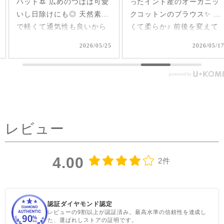
ハット👒 広めのつばは可愛
ったインド産のオーガニッ
いし日除けにも◎ 天然素材
クコットンのブラウス✨ 軽
で軽くて通気性も良いから
くて柔らか♪ 前後を変えて
夏、大活躍しそうだなあ🌞
2way仕様で着られるのが嬉
2026/05/25
2026/05/17
#シサムと暮らす #sisam #
しい🤭 1枚で着てもAライン
フェアトレード #fairtrade #
で可愛いいけど、刺繍面を
エシカルファッション
前にした時はリネンジレと
コーデしてみました✨ ピン
タックを前にした時はデニ
ムコーデを。前を閉めては
レビュー
もちろん、開けてアウター
としてジレ感覚で羽織りと
して着たり♪ コーラルピン
4.00
2件
クが明るく優しい雰囲気に
見せてくれるのも嬉しい✨
@sisam_fairtrade_official
🔶 OC2wayピンタックノー
認証ダイヤモンド認定
レビューの9割以上が認証済み。最高水準の信頼性を達成し
スリトップ コー
た、選ばれしストアの証明です。