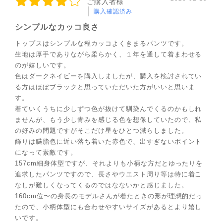
ご購入者様
購入確認済み
シンプルなカッコ良さ
トップスはシンプルな程カッコよくきまるパンツです。
生地は厚手でありながら柔らかく、１年を通して着まわせる
のが嬉しいです。
色はダークネイビーを購入しましたが、購入を検討されてい
る方はほぼブラックと思っていただいた方がいいと思いま
す。
着ていくうちに少しずつ色が抜けて馴染んでくるのかもしれ
ませんが、もう少し青みを感じる色を想像していたので、私
の好みの問題ですがそこだけ星をひとつ減らしました。
飾りは臙脂色に近い落ち着いた赤色で、出すぎないポイント
になって素敵です。
157cm細身体型ですが、それよりも小柄な方だとゆったりを
追求したパンツですので、長さやウエスト周り等は特に着こ
なしが難しくなってくるのではなないかと感じました。
160cm位〜の身長のモデルさんが着たときの形が理想的だっ
たので、小柄体型にも合わせやすいサイズがあるとより嬉し
いです。