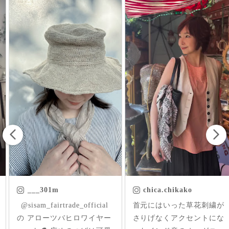
___301m
chica.chikako
ㅤㅤㅤ @sisam_fairtrade_official
首元にはいった草花刺繍が
の アローツバヒロワイヤー
さりげなくアクセントにな