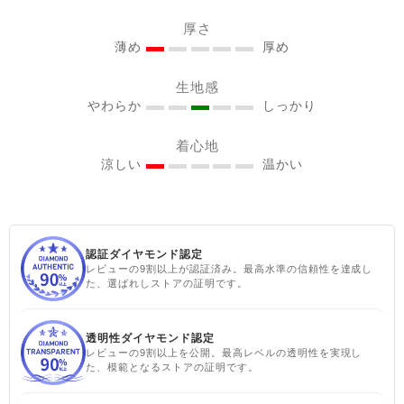
@sisam_fairtrade_official
厚さ
🔶 OC2wayピンタックノー
薄め
厚め
スリトップ コー
生地感
ラルピンク ＃シサムと暮ら
やわらか
しっかり
す #sisam ＃フェアトレード
#fairtrade ＃エシカルファ
着心地
ッション
涼しい
温かい
認証ダイヤモンド認定
レビューの9割以上が認証済み。最高水準の信頼性を達成し
た、選ばれしストアの証明です。
透明性ダイヤモンド認定
レビューの9割以上を公開。最高レベルの透明性を実現し
た、模範となるストアの証明です。