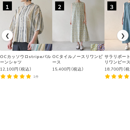
1
2
3
❮
❯
OCカッソウロstripeバル
OCタイルノースリワンピ
サラリボー
ーンシャツ
ース
リワンピー
12,100円（税込）
15,400円（税込）
18,700円（
1件