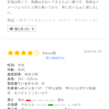
生地は軽くて、刺繍はきれいできもちよい服です。色味はイ
メージよりだいぶ落ち着いており、茶に近いなぁと感じまし
た。
商品：
SBダブルボタンシャツ（カラー：ダークレッド）
役に立った
0
◌꙳✧
2026-05-30
Elena様
購入確認済み
性別:
女性
年齢:
60代
都道府県:
神奈川県
身長:
151～155cm
普段着ているサイズ:
M
生産者へのメッセージ:
丁寧な縫製、華やかな背守り刺繍
花、ありがとうございます
◌꙳✧
厚さ
薄め
厚め
生地感
やわらか
しっかり