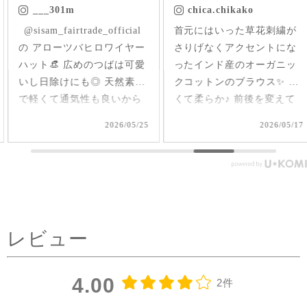
___301m
chica.chikako
ㅤㅤㅤ @sisam_fairtrade_official
首元にはいった草花刺繍が
の アローツバヒロワイヤー
さりげなくアクセントにな
ハット👒 広めのつばは可愛
ったインド産のオーガニッ
いし日除けにも◎ 天然素材
クコットンのブラウス✨ 軽
で軽くて通気性も良いから
くて柔らか♪ 前後を変えて
夏、大活躍しそうだなあ🌞
2way仕様で着られるのが嬉
2026/05/25
2026/05/17
#シサムと暮らす #sisam #
しい🤭 1枚で着てもAライン
フェアトレード #fairtrade #
で可愛いいけど、刺繍面を
エシカルファッション
前にした時はリネンジレと
コーデしてみました✨ ピン
タックを前にした時はデニ
ムコーデを。前を閉めては
レビュー
もちろん、開けてアウター
としてジレ感覚で羽織りと
して着たり♪ コーラルピン
4.00
2件
クが明るく優しい雰囲気に
見せてくれるのも嬉しい✨