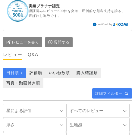
実績プラチナ認定
認証済みレビュー500件を突破。圧倒的な顧客支持を誇る、
選ばれし称号です。
certified by
レビューを書く
質問する
レビュー
Q&A
日付順 ↓
評価順
いいね数順
購入確認順
写真・動画付き順
詳細フィルター