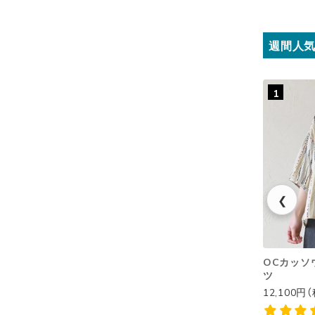
週間人
1
❮
OCカッソウ
ツ
12,100円