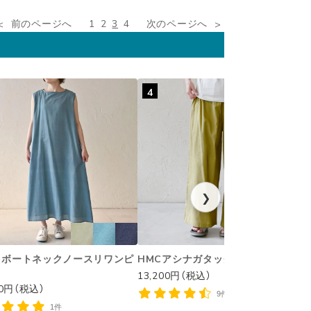
前のページへ
1
2
3
4
次のページへ
4
❯
リボートネックノースリワンピ
HMCアシナガタックパンツ
13,200円（税込）
1
00円（税込）
9件
1件