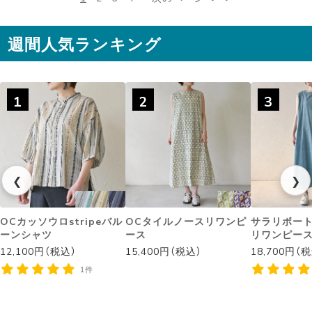
週間人気ランキング
1
2
3
❮
❯
OCカッソウロstripeバル
OCタイルノースリワンピ
サラリボー
ーンシャツ
ース
リワンピー
12,100円（税込）
15,400円（税込）
18,700円（
1件