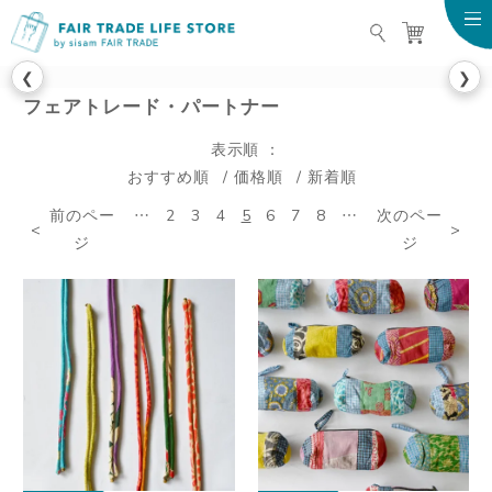
FAIR TRADE LIFE STO
❮
❯
フェアトレード・パートナー
表示順
おすすめ順
価格順
新着順
前のペー
…
2
3
4
5
6
7
8
…
次のペー
ジ
ジ