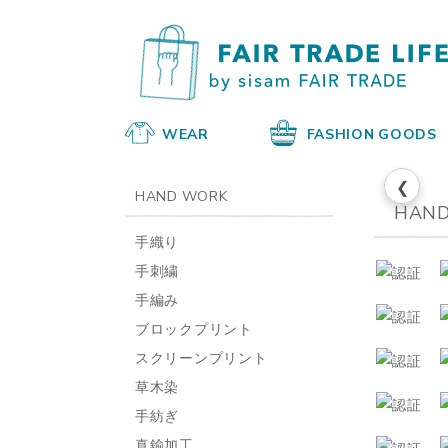
WEAR
FASHION GOODS
❮
HAND WORK
HAND
手織り
手刺繍
手編み
ブロックプリント
スクリーンプリント
草木染
手紡ぎ
真鍮加工