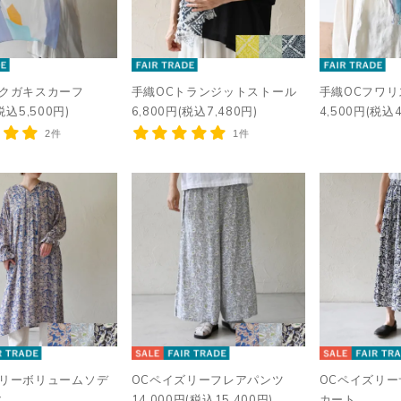
ラクガキスカーフ
手織OCトランジットストール
手織OCフワリ
税込5,500円)
6,800円(税込7,480円)
4,500円(税込4
2件
1件
ズリーボリュームソデ
OCペイズリーフレアパンツ
OCペイズリ
ス
14,000円(税込15,400円)
カート