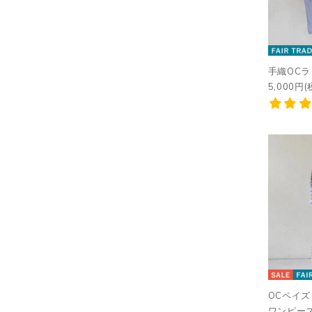
手織OC
5,000円(
OCペイ
ワンピー