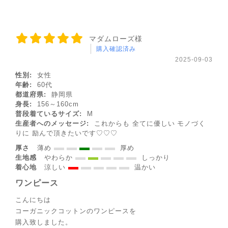
マダムローズ様
購入確認済み
2025-09-03
性別:
女性
年齢:
60代
都道府県:
静岡県
身長:
156～160cm
普段着ているサイズ:
M
生産者へのメッセージ:
これからも 全てに優しい モノづく
りに 励んで頂きたいです♡♡♡
厚さ
薄め
厚め
生地感
やわらか
しっかり
着心地
涼しい
温かい
ワンピース
こんにちは
コーガニックコットンのワンピースを
◌꙳✧
購入致しました。