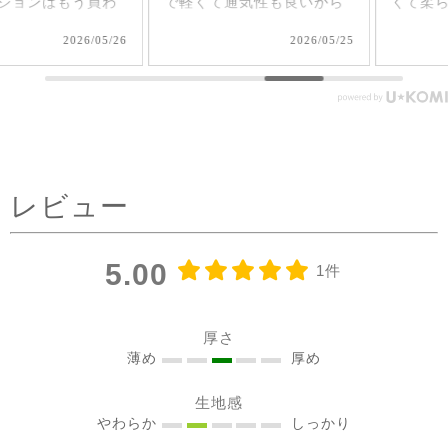
で軽くて通気性も良いから
くて柔らか♪ 前後を変えて
夏、大活躍しそうだなあ🌞
2way仕様で着られるのが嬉
2026/05/25
2026/05/17
#シサムと暮らす #sisam #
しい🤭 1枚で着てもAライン
フェアトレード #fairtrade #
で可愛いいけど、刺繍面を
エシカルファッション
前にした時はリネンジレと
コーデしてみました✨ ピン
タックを前にした時はデニ
ムコーデを。前を閉めては
レビュー
もちろん、開けてアウター
としてジレ感覚で羽織りと
して着たり♪ コーラルピン
5.00
1件
クが明るく優しい雰囲気に
見せてくれるのも嬉しい✨
@sisam_fairtrade_official
厚さ
🔶 OC2wayピンタックノー
薄め
厚め
スリトップ コー
生地感
ラルピンク ＃シサムと暮ら
やわらか
しっかり
す #sisam ＃フェアトレード