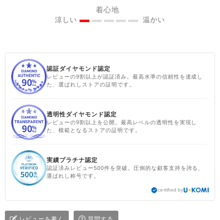
#fairtrade ＃エシカルファ
着心地
ッション
涼しい
温かい
認証ダイヤモンド認定
レビューの9割以上が認証済み。最高水準の信頼性を達成し
た、選ばれしストアの証明です。
透明性ダイヤモンド認定
レビューの9割以上を公開。最高レベルの透明性を実現し
た、模範となるストアの証明です。
実績プラチナ認定
認証済みレビュー500件を突破。圧倒的な顧客支持を誇る、
選ばれし称号です。
certified by
レビューを書く
質問する