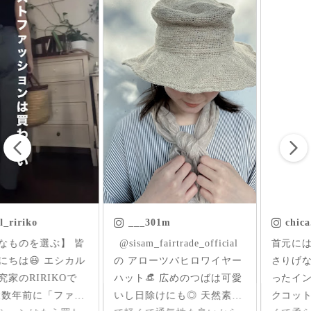
___301m
chica.chikako
ㅤㅤㅤ @sisam_fairtrade_official
首元にはいった草花刺繍が
の アローツバヒロワイヤー
さりげなくアクセントにな
ハット👒 広めのつばは可愛
ったインド産のオーガニッ
いし日除けにも◎ 天然素材
クコットンのブラウス✨ 軽