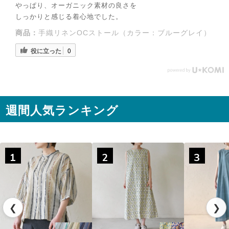
やっぱり、オーガニック素材の良さを
しっかりと感じる着心地でした。
商品：
手織リネンOCストール（カラー：ブルーグレイ）
役に立った
0
週間人気ランキング
◌꙳✧
1
2
3
❮
❯