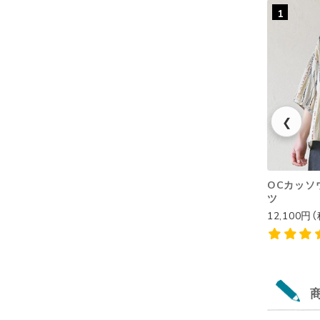
1
❮
OCカッソウ
ツ
12,100円