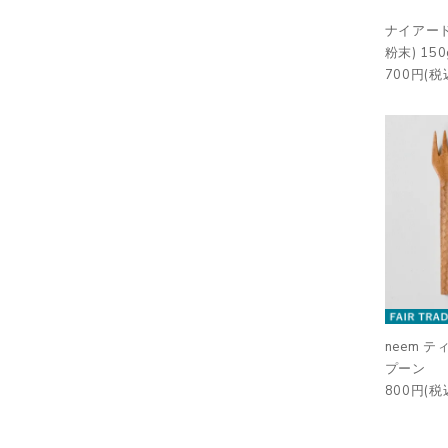
ナイアード
粉末) 150
700円(税
neem 
プーン
800円(税