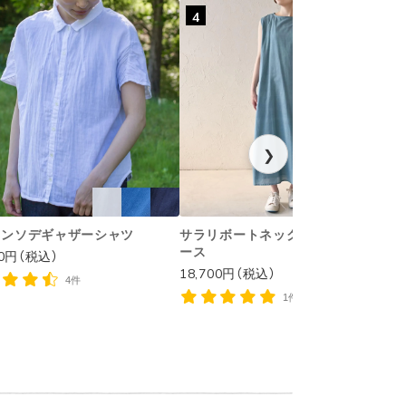
4
❯
ハンソデギャザーシャツ
サラリボートネックノースリワンピ
ース
00円（税込）
1
18,700円（税込）
4件
1件