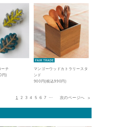
ローチ
マンゴーウッドカトラリースタ
0円)
ンド
900円(税込990円)
1
2
3
4
5
6
7
…
次のページへ