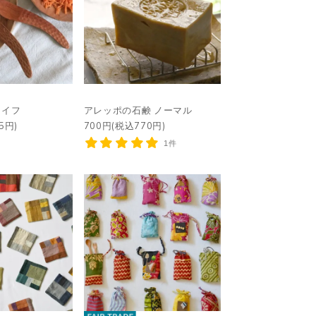
ナイフ
アレッポの石鹸 ノーマル
5円)
700円(税込770円)
1件