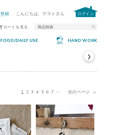
ー登録
こんにちは、ゲストさん
ログイン
カートを見る
FOOD/DAILY USE
HAND WORK
❯
1
2
3
4
5
6
7
…
次のページ