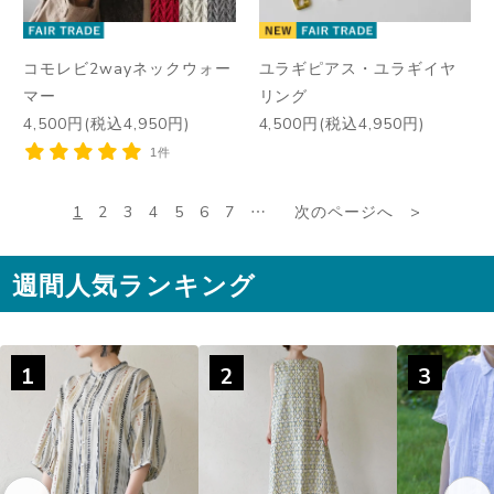
コモレビ2wayネックウォー
ユラギピアス・ユラギイヤ
マー
リング
4,500円(税込4,950円)
4,500円(税込4,950円)
1件
1
2
3
4
5
6
7
…
次のページへ
週間人気ランキング
1
2
3