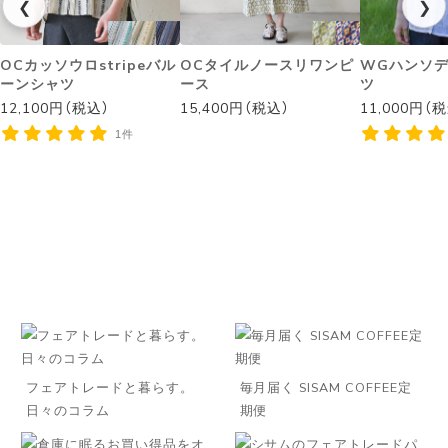
❮
❯
OCカッソウロstripeバル
OCタイルノースリワンピ
WGハンソ
ーンシャツ
ース
ツ
12,100円（税込）
15,400円（税込）
11,000円（
1件
フェアトレードと暮らす。
毎月届く SISAM COFFEE定
日々のコラム
期便