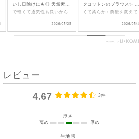
いし日除けにも◎ 天然素材
クコットンのブラウス✨ 軽
で軽くて通気性も良いから
くて柔らか♪ 前後を変えて
夏、大活躍しそうだなあ🌞
2way仕様で着られるのが嬉
2026/05/25
2026/05/17
#シサムと暮らす #sisam #
しい🤭 1枚で着てもAライン
フェアトレード #fairtrade #
で可愛いいけど、刺繍面を
エシカルファッション
前にした時はリネンジレと
コーデしてみました✨ ピン
タックを前にした時はデニ
ムコーデを。前を閉めては
レビュー
もちろん、開けてアウター
としてジレ感覚で羽織りと
して着たり♪ コーラルピン
4.67
3件
クが明るく優しい雰囲気に
見せてくれるのも嬉しい✨
@sisam_fairtrade_official
厚さ
🔶 OC2wayピンタックノー
薄め
厚め
スリトップ コー
生地感
ラルピンク ＃シサムと暮ら