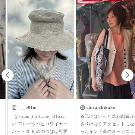
___301m
chica.chikako
ㅤㅤㅤ @sisam_fairtrade_official
首元にはいった草花刺繍が
の アローツバヒロワイヤー
さりげなくアクセントにな
ハット👒 広めのつばは可愛
ったインド産のオーガニッ