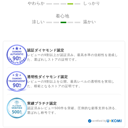
やわらか
しっかり
す #sisam ＃フェアトレード
#fairtrade ＃エシカルファ
着心地
ッション
涼しい
温かい
認証ダイヤモンド認定
レビューの9割以上が認証済み。最高水準の信頼性を達成し
た、選ばれしストアの証明です。
透明性ダイヤモンド認定
レビューの9割以上を公開。最高レベルの透明性を実現し
た、模範となるストアの証明です。
実績プラチナ認定
認証済みレビュー500件を突破。圧倒的な顧客支持を誇る、
選ばれし称号です。
certified by