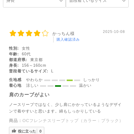
2025-10-08
かっちん様
購入確認済み
性別:
女性
年齢:
60代
都道府県:
東京都
身長:
156～160cm
普段着ているサイズ:
L
生地感
やわらか
しっかり
着心地
涼しい
温かい
肩のカーブがよい
ノースリーブではなく、少し肩にかかっているようなデザイ
ンで着やすいと思います。綿もしっかりしている
商品：
OCフレンチスリーブトップ（カラー：ブラック）
役に立った
0