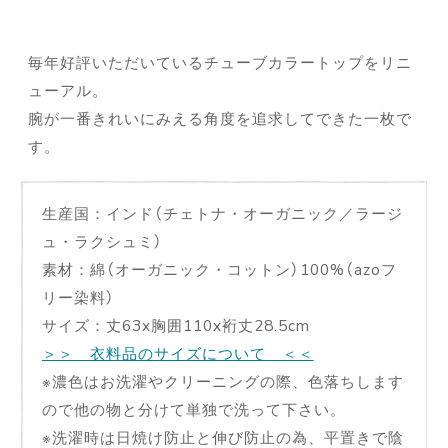
毎年好評いただいているチューブカラートップをリニ
ューアル。
腕が一番きれいにみえる角度を追求してできた一枚で
す。
生産国：インド（チェトナ・オーガニック／ラージ
ュ・ラクシュミ）
素材：綿（オーガニック・コットン）100%（azoフ
リー染料）
サイズ：丈63x胸囲110x裄丈28.5cm
＞＞ 衣料品のサイズについて ＜＜
※濃色はお洗濯やクリーニングの際、色落ちします
ので他の物と分けて単独で洗って下さい。
※洗濯時は日焼け防止と伸び防止の為、平置きで陰