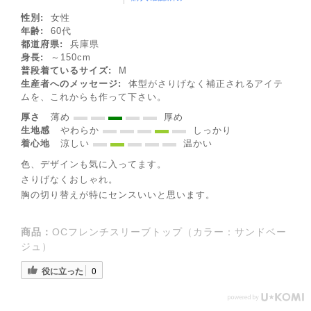
性別:
女性
年齢:
60代
都道府県:
兵庫県
身長:
～150cm
普段着ているサイズ:
M
生産者へのメッセージ:
体型がさりげなく補正されるアイテ
ムを、これからも作って下さい。
厚さ
薄め
厚め
生地感
やわらか
しっかり
着心地
涼しい
温かい
色、デザインも気に入ってます。
さりげなくおしゃれ。
胸の切り替えが特にセンスいいと思います。
商品：
OCフレンチスリーブトップ（カラー：サンドベー
ジュ）
役に立った
0