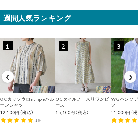
週間人気ランキング
1
2
3
❮
❯
OCカッソウロstripeバル
OCタイルノースリワンピ
WGハンソ
ーンシャツ
ース
ツ
12,100円（税込）
15,400円（税込）
11,000円（
1件